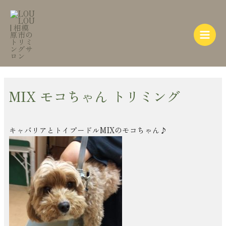
内
Post
Main
容
navigation
Menu
を
ス
キ
ッ
プ
MIX モコちゃん トリミング
キャバリアとトイプードルMIXのモコちゃん♪