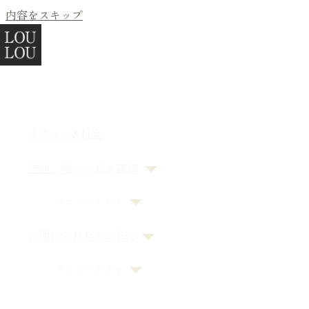
内容をスキップ
橋本駅か
Trimmi
LO
Home
メニュー&料金
送迎、他サービス詳細
ー トリミン
メニュートグル
橋本駅か
お問い合わせ&ご予約
Trimmi
LO
メニュートグル