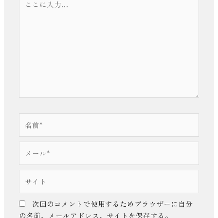
こ
に
入
力…
名
前
*
メ
ー
ル
サ
*
イ
ト
次回のコメントで使用するためブラウザーに自分
の名前、メールアドレス、サイトを保存する。