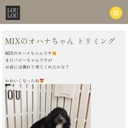
内
Post
Main
容
navigation
Menu
を
ス
キ
ッ
MIXのオハナちゃん トリミング
プ
MIXのオハナちゃんです
まだパピーちゃんですが
お店には慣れて来てくれたかな？
かわいくなったね