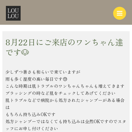
内
Post
Main
容
navigation
Menu
を
ス
キ
ッ
8月22日にご来店のワンちゃん達
プ
です🐶
少しずつ暑さも和らいで来ていますが
雨も多く湿度の高い毎日です😓
こんな時期は肌トラブルのワンちゃんちゃんも増えてきます
ブラッシングの時など肌をチェックしてあげてください
肌トラブルなどで病院から処方されたシャンプーがある場合
は
もちろん持ち込みOKです
処方シャンプーではなくても持ち込みは全然OKですのでスタ
ッフにお申し付けください