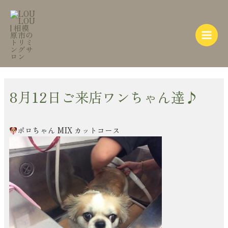
内
Post
Main
容
navigation
Menu
を
ス
キ
ッ
プ
8月12日ご来店ワンちゃん達♪
ポロちゃん MIX カットコース