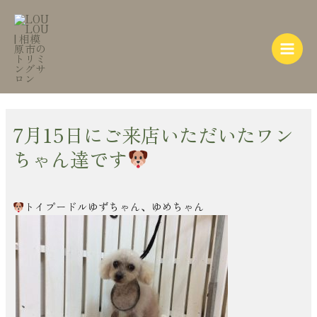
内
Post
Main
容
navigation
Menu
を
ス
キ
ッ
プ
7月15日にご来店いただいたワン
ちゃん達です
トイプードルゆずちゃん、ゆめちゃん