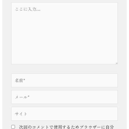
こ
こ
に
入
力…
名
前
*
メ
ー
ル
サ
*
イ
ト
次回のコメントで使用するためブラウザーに自分