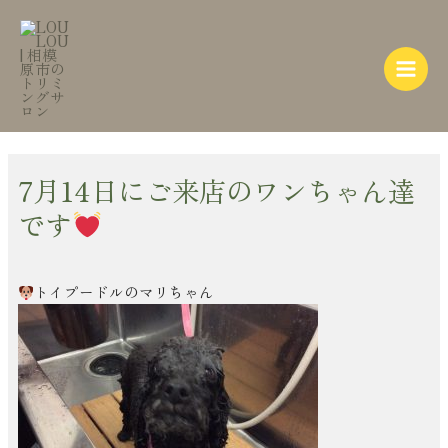
内
Post
Main
容
navigation
Menu
を
ス
キ
ッ
プ
7月14日にご来店のワンちゃん達
です
トイプードルのマリちゃん