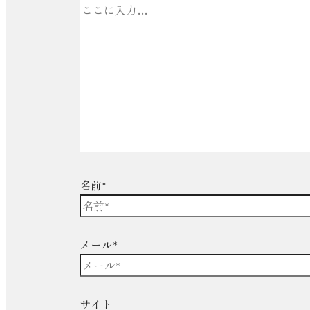
名前*
メール*
サイト