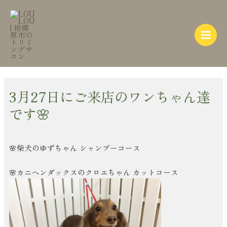
内
Post
Main
容
navigation
Menu
を
ス
キ
ッ
プ
3月27日にご来店のワンちゃん達
です🌸
🌸柴犬のゆずちゃん シャンプーコース
🌸カニヘンダックスのクロエちゃん カットコース