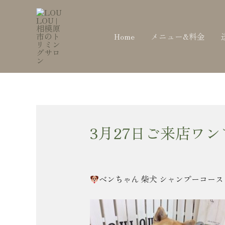
内
Post
容
navigation
を
Home
メニュー&料金
ス
キ
ッ
プ
3月27日ご来店ワ
ベンちゃん 柴犬 シャンプーコース