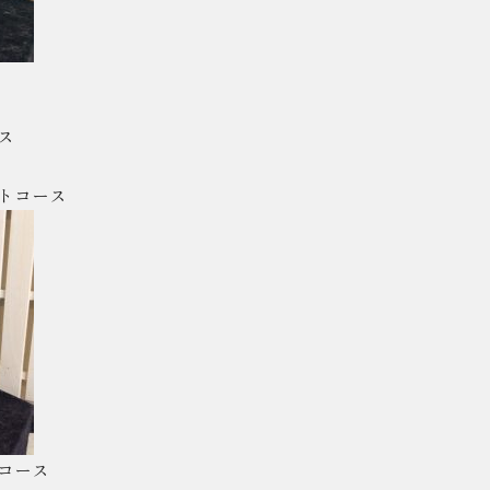
ス
ットコース
トコース