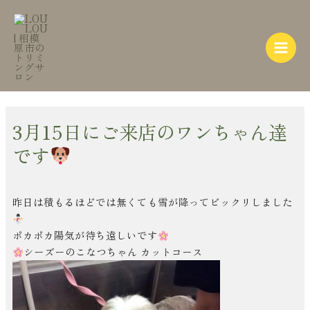
内
Post
Main
容
navigation
Menu
を
ス
キ
ッ
プ
3月15日にご来店のワンちゃん達
です
昨日は積もるほどでは無くても雪が降ってビックリしました
ポカポカ陽気が待ち遠しいです
シーズーのこなつちゃん カットコース