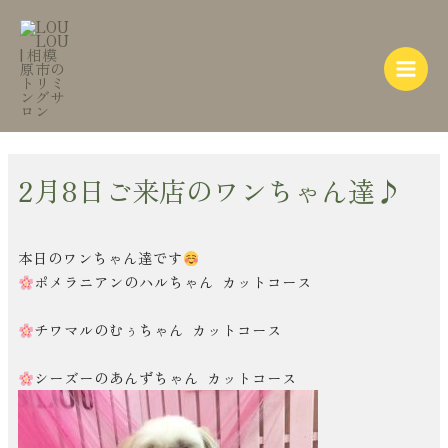
内
Post
Main
容
navigation
Menu
を
ス
キ
ッ
プ
2月8日ご来店のワンちゃん達♪
本日のワンちゃん達です
ポメラニアンのハルちゃん カットコース
チワマルのむぅちゃん カットコース
シーズーのあんずちゃん カットコース