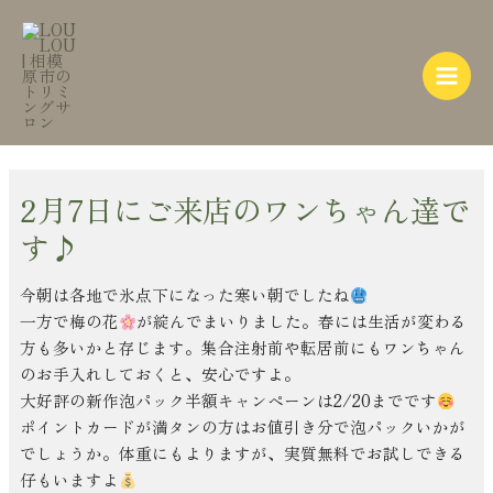
内
Post
Main
容
navigation
Menu
を
ス
キ
ッ
プ
2月7日にご来店のワンちゃん達で
す♪
今朝は各地で氷点下になった寒い朝でしたね
一方で梅の花
が綻んでまいりました。春には生活が変わる
方も多いかと存じます。集合注射前や転居前にもワンちゃん
のお手入れしておくと、安心ですよ。
大好評の新作泡パック半額キャンペーンは2/20までです
ポイントカードが満タンの方はお値引き分で泡パックいかが
でしょうか。体重にもよりますが、実質無料でお試しできる
仔もいますよ