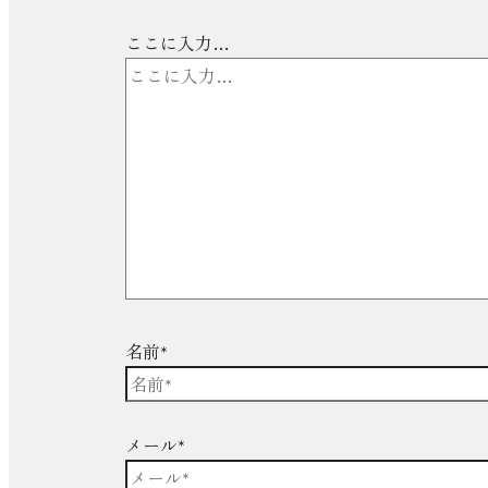
ここに入力…
名前*
メール*