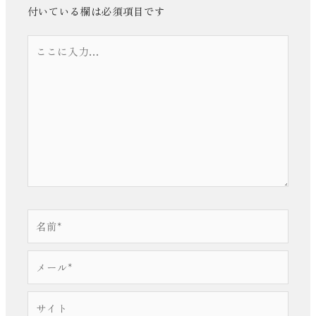
付いている欄は必須項目です
こ
こ
に
入
力…
名
前
*
メ
ー
ル
サ
*
イ