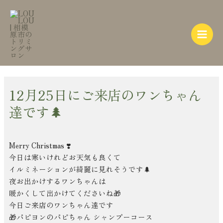
内
Post
Main
容
navigation
Menu
を
ス
キ
ッ
プ
12月25日にご来店のワンちゃん
達です🌲
Merry Christmas
❣️
今日は寒いけれどお天気も良くて
イルミネーションが綺麗に見れそうです🌲
夜お出かけするワンちゃんは
暖かくして出かけてくださいね🎁
今日ご来店のワンちゃん達です
🎁パピヨンのパピちゃん シャンプーコース