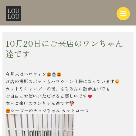
内
Post
Main
容
navigation
Menu
を
ス
キ
ッ
10月20日にご来店のワンちゃん
プ
達です
今月末はハロウィン
お店の撮影スポットもハロウィン仕様になっています
カットやシャンプーの後、もちろんお散歩途中でも
ご自由にお使いいただけると嬉しいです
本日ご来店のワンちゃん達です
シーズーのナッツちゃん カットコース