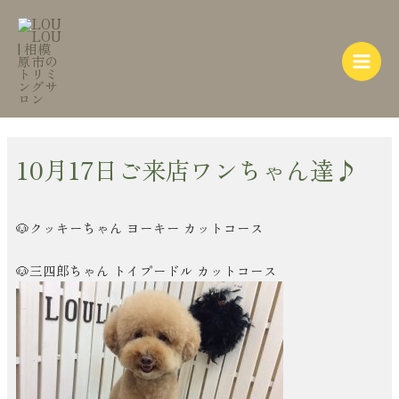
内
Post
Main
容
navigation
Menu
を
ス
キ
ッ
プ
10月17日ご来店ワンちゃん達♪
🐶クッキーちゃん ヨーキー カットコース
🐶三四郎ちゃん トイプードル カットコース