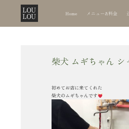
内
Post
容
navigation
Home
メニュー&料金
を
ス
キ
ッ
プ
柴犬 ムギちゃん シ
初めてお店に来てくれた
柴犬のムギちゃんです