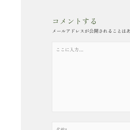
コメントする
メールアドレスが公開されることは
こ
こ
に
入
力…
名