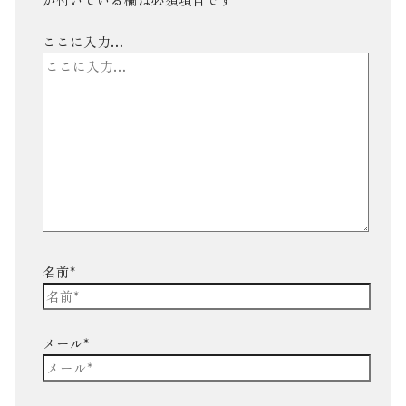
ここに入力…
名前*
メール*