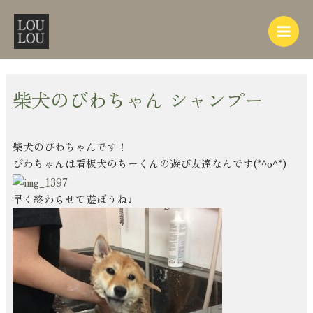
内
Post
Main
容
navigation
Menu
を
ス
キ
ッ
柴犬のびわちゃん シャンプー
プ
柴犬のびわちゃんです！
びわちゃんは看板犬のちーくんの遊び友達なんです(*^o^*)
早く終わらせて遊ぼうね♩