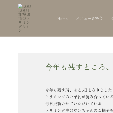
内
Post
容
navigation
を
Home
メニュー&料金
ス
キ
ッ
プ
今年も残すところ、
今年も残す所、あと5日となりました
トリミングのご予約が混み合ってい
毎日更新させていただいている
トリミング中のワンちゃんのご様子を