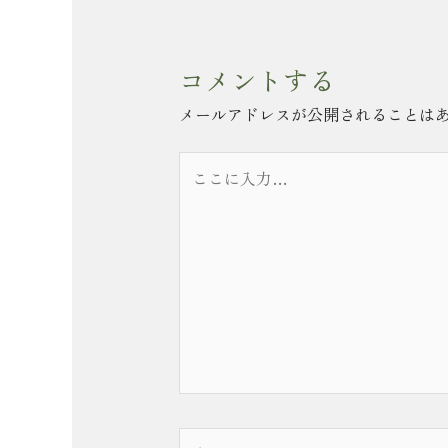
コメントする
メールアドレスが公開されることは
こ
こ
に
入
力…
名