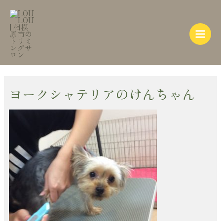
内
Post
Main
容
navigation
Menu
を
ス
キ
ッ
プ
ヨークシャテリアのけんちゃん