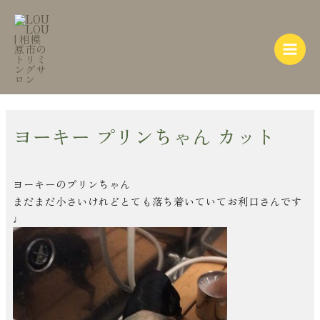
内
Post
Main
容
navigation
Menu
を
ス
キ
ッ
プ
ヨーキー プリンちゃん カット
ヨーキーのプリンちゃん
まだまだ小さいけれどとても落ち着いていてお利口さんです
♩