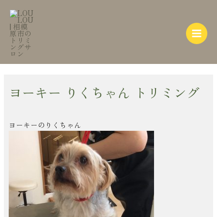
内
Post
Main
容
navigation
Menu
を
ス
キ
ッ
プ
ヨーキー りくちゃん トリミング
ヨーキーのりくちゃん