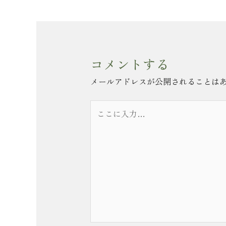
コメントする
メールアドレスが公開されることは
こ
こ
に
入
力…