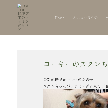
内
Post
容
navigation
を
Home
メニュー&料金
ス
キ
ッ
プ
ヨーキーのスタンち
ご新規様でヨーキーの女の子
スタンちゃんがトリミングに来て下さ