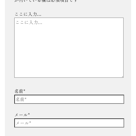
ここに入力…
名前*
メール*