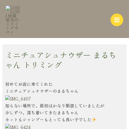
内
Post
Main
容
navigation
Menu
を
ス
キ
ッ
プ
ミニチュアシュナウザー まるち
ゃん トリミング
初めてお店に来てくれた
ミニチュアシュナウザーのまるちゃん
知らない場所で、最初はかなり緊張していましたが
少しずつ、落ち着いてきたまるちゃん
カットもシャンプーもとっても良い子でした