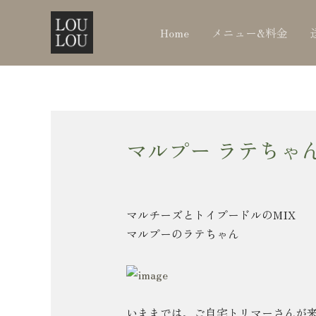
内
Post
容
navigation
Home
メニュー&料金
を
ス
キ
ッ
プ
マルプー ラテちゃ
マルチーズとトイプードルのMIX
マルプーのラテちゃん
いままでは、ご自宅トリマーさんが