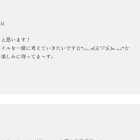
AM
うと思います！
一緒に考えていきたいです☆*:.｡. o(≧▽≦)o .｡.:*☆
を楽しみに待ってま〜す♩