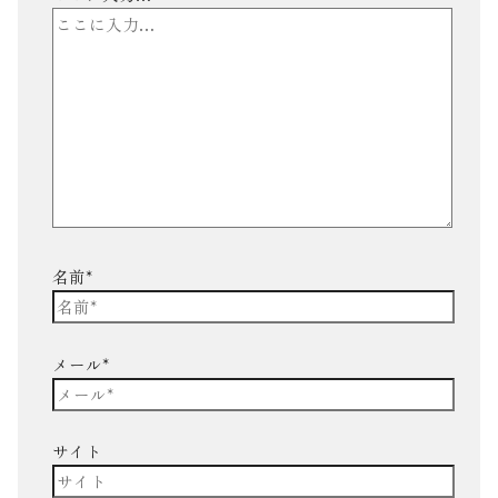
名前*
メール*
サイト