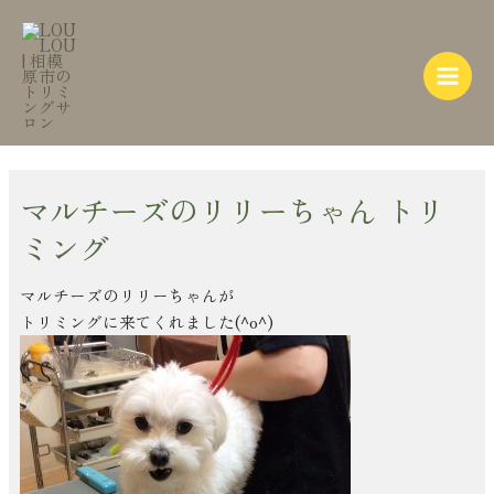
内
Post
Main
容
navigation
Menu
を
ス
キ
ッ
プ
マルチーズのリリーちゃん トリ
ミング
マルチーズのリリーちゃんが
トリミングに来てくれました(^o^)