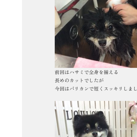
前回はハサミで全身を揃える
長めのカットでしたが
今回はバリカンで短くスッキリしま