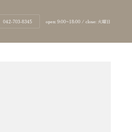
042-703-8345
open: 9:00~18:00 / close: 火曜日