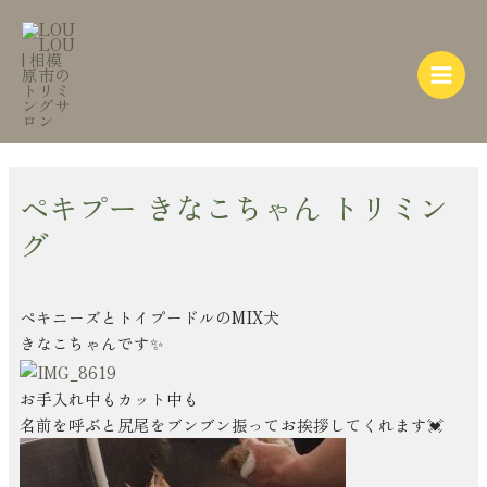
内
Post
Main
容
navigation
Menu
を
ス
キ
ッ
プ
ペキプー きなこちゃん トリミン
グ
ペキニーズとトイプードルのMIX犬
きなこちゃんです✨
お手入れ中もカット中も
名前を呼ぶと尻尾をブンブン振ってお挨拶してくれます💓