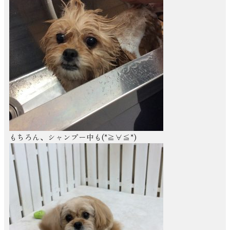
もちろん、シャンプー中も(*≧∀≦*)