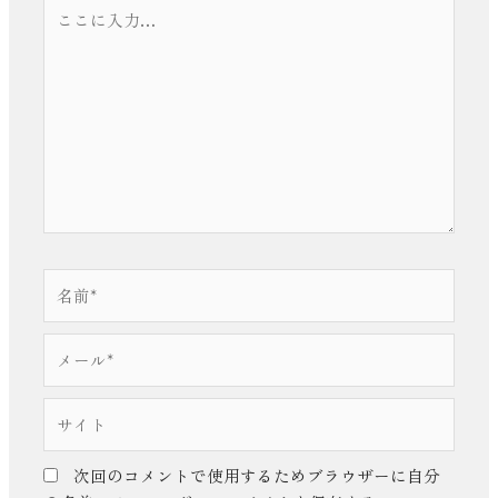
こ
こ
に
入
力…
名
前
*
メ
ー
ル
サ
*
イ
ト
次回のコメントで使用するためブラウザーに自分