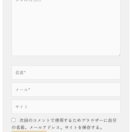
こ
に
入
力…
名
前
*
メ
ー
ル
サ
*
イ
ト
次回のコメントで使用するためブラウザーに自分
の名前、メールアドレス、サイトを保存する。