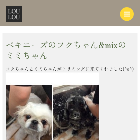
内
Post
Main
容
navigation
Menu
を
ス
キ
ッ
ペキニーズのフクちゃん&mixの
プ
ミミちゃん
フクちゃんとミミちゃんがトリミングに来てくれました(^o^)