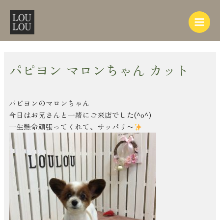
内
Post
Main
容
navigation
Menu
を
ス
キ
ッ
パピヨン マロンちゃん カット
プ
パピヨンのマロンちゃん
今日はお兄さんと一緒にご来店でした(^o^)
一生懸命頑張ってくれて、サッパリ〜