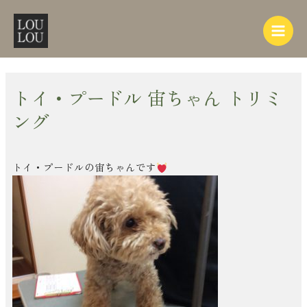
内
Post
Main
容
navigation
Menu
を
ス
キ
ッ
トイ・プードル 宙ちゃん トリミ
プ
ング
トイ・プードルの宙ちゃんです