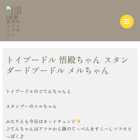
内
Post
Main
容
navigation
Menu
を
ス
キ
ッ
プ
トイプードル 悟殿ちゃん スタン
ダードプードル メルちゃん
トイプードルのごてんちゃんと
スタンプーのメルちゃん
ふたりとも今日はカットチェンジ
ごてんちゃんはアフロから頭のてっぺんをすこーしソフモヒ
っぽく♪