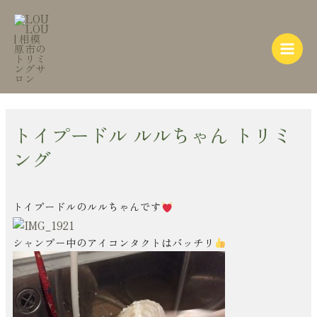
内
Post
Main
容
navigation
Menu
を
ス
キ
ッ
プ
トイプードル ルルちゃん トリミ
ング
トイプードルのルルちゃんです
シャンプー中のアイコンタクトはバッチリ