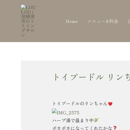
内
Post
容
navigation
を
Home
メニュー&料金
ス
キ
ッ
プ
トイプードル リン
トイプードルのリンちゃん
ハーブ湯で温まり中
ポカポカになってくれたかな