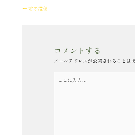
←
前の投稿
コメントする
メールアドレスが公開されることは
こ
こ
に
入
力…