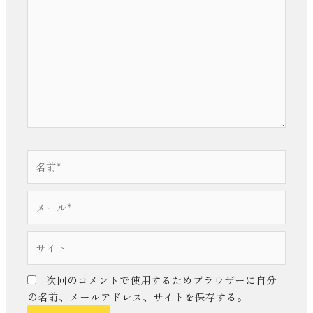
こ
に
入
力…
名
前
*
メ
ー
ル
サ
*
イ
ト
次回のコメントで使用するためブラウザーに自分
の名前、メールアドレス、サイトを保存する。