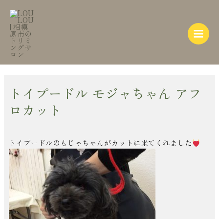
内
Post
Main
容
navigation
Menu
を
ス
キ
ッ
プ
トイプードル モジャちゃん アフ
ロカット
トイプードルのもじゃちゃんがカットに来てくれました