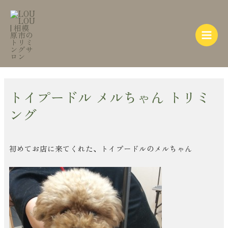
内
Post
Main
容
navigation
Menu
を
ス
キ
ッ
プ
トイプードル メルちゃん トリミ
ング
初めてお店に来てくれた、トイプードルのメルちゃん