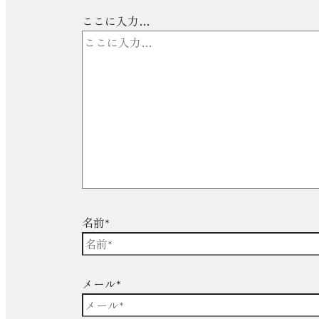
ここに入力…
名前*
メール*