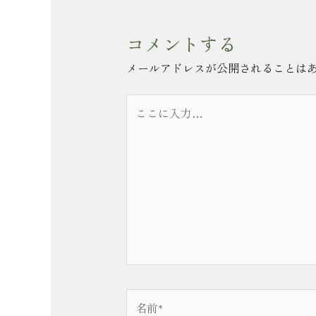
コメントする
メールアドレスが公開されることは
こ
こ
に
入
力…
名