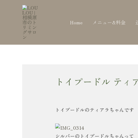
内
Post
容
navigation
を
Home
メニュー&料金
ス
キ
ッ
プ
トイプードル ティ
トイプードルのティアラちゃんです
シルバーのトイプードルちゃんって