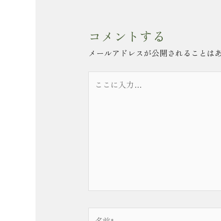
コメントする
メールアドレスが公開されることは
こ
こ
に
入
力…
名