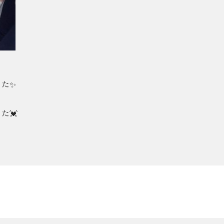
した✨
た💓