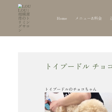
内
Post
容
navigation
を
Home
メニュー&料金
ス
キ
ッ
プ
トイプードル チョ
トイプードルのチョコちゃん