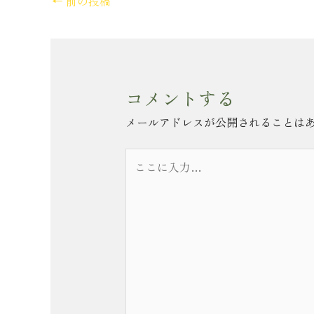
←
前の投稿
コメントする
メールアドレスが公開されることは
こ
こ
に
入
力…