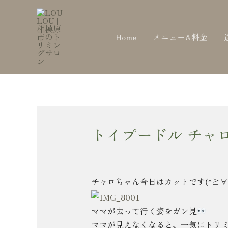
内
Post
容
navigation
を
Home
メニュー&料金
ス
キ
ッ
プ
トイプードル チャ
チャロちゃん今日はカットです(*≧∀
ママが去って行く姿をガン見
ママが見えなくなると、一気にトリ