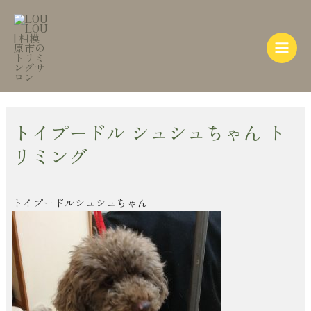
内
Post
Main
容
navigation
Menu
を
ス
キ
ッ
プ
トイプードル シュシュちゃん ト
リミング
トイプードルシュシュちゃん