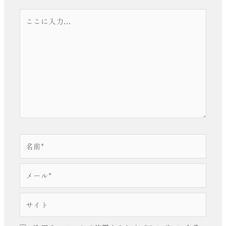
こ
こ
に
入
力…
名
前
*
メ
ー
ル
サ
*
イ
ト