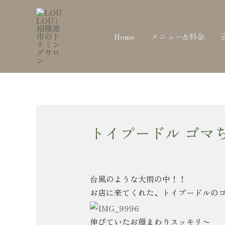
内
Post
容
navigation
を
Home
メニュー&料金
ス
キ
ッ
プ
トイプードル ゴマ
台風のような大雨の中！！
お店に来てくれた、トイプードルの
伸びていたお顔まわりスッキリ〜