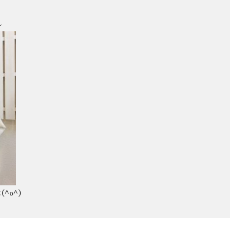
〜
o^)