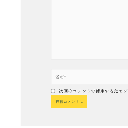
こ
に
入
力…
名
前
*
次回のコメントで使用するためブ