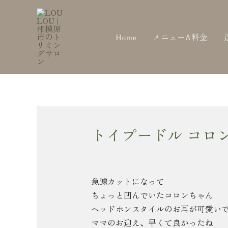
内
Post
容
navigation
を
Home
メニュー&料金
ス
キ
ッ
プ
トイプードル コロ
急遽カットになって
ちょっと凹んでいたコロンちゃん
ヘッドホンスタイルのお耳が可愛いで
ママのお迎え、早くて良かったね