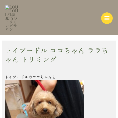
内
Post
Main
容
navigation
Menu
を
ス
キ
ッ
プ
トイプードル ココちゃん ララち
ゃん トリミング
トイプードルのココちゃんと