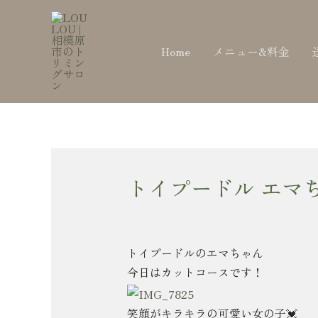
内
Post
容
navigation
を
Home
メニュー&料金
ス
キ
ッ
プ
トイプードル エマ
トイプードルのエマちゃん
今日はカットコースです！
笑顔がキラキラの可愛い女の子💓