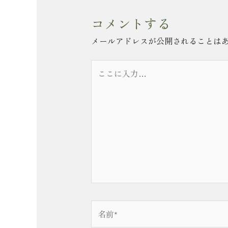
コメントする
メールアドレスが公開されることは
こ
こ
に
入
力…
名
前