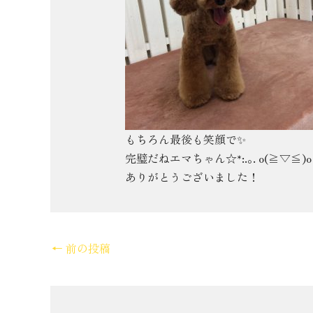
もちろん最後も笑顔で✨
完璧だねエマちゃん☆*:.｡. o(≧▽≦)o .
ありがとうございました！
←
前の投稿