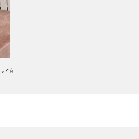
｡.:*☆